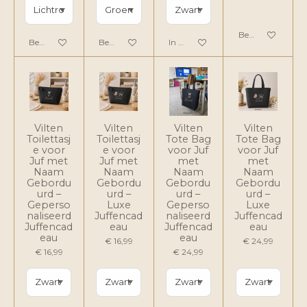
Bekijk details
Bekijk details
Bekijk details
In winkelwagen
Vilten
Vilten
Vilten
Vilten
Toilettasj
Toilettasj
Tote Bag
Tote Bag
e voor
e voor
voor Juf
voor Juf
Juf met
Juf met
met
met
Naam
Naam
Naam
Naam
Gebordu
Gebordu
Gebordu
Gebordu
urd –
urd –
urd –
urd –
Geperso
Luxe
Geperso
Luxe
naliseerd
Juffencad
naliseerd
Juffencad
Juffencad
eau
Juffencad
eau
eau
eau
€ 16,99
€ 24,99
€ 16,99
€ 24,99