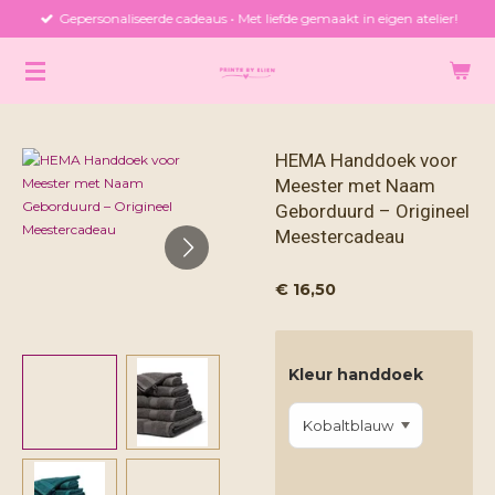
Gepersonaliseerde cadeaus • Met liefde gemaakt in eigen atelier!
Ga
direct
naar
de
hoofdinhoud
HEMA Handdoek voor
Meester met Naam
Geborduurd – Origineel
Meestercadeau
€ 16,50
Kleur handdoek