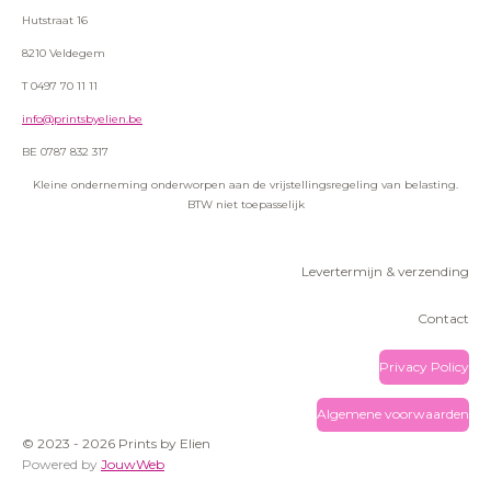
Hutstraat 16
8210 Veldegem
T 0497 70 11 11
info@printsbyelien.be
BE 0787 832 317
Kleine onderneming onderworpen aan de vrijstellingsregeling van belasting.
BTW niet toepasselijk
Levertermijn & verzending
Contact
Privacy Policy
Algemene voorwaarden
© 2023 - 2026 Prints by Elien
Powered by
JouwWeb