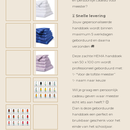
en persoonlijk cadeau voor
meester?
⏳
Snelle levering
Jouw gepersonaliseerde
handdoek wordt binnen
maximum 5 werkdagen
geborduurd en daarna
verzonden 🚚
Deze zachte HEMA handdoek
van 50 x 100 cm wordt
professioneel geborduurd met:
✨ “Voor de tofste meester”
✨ naam naar keuze
Wil je graag een persoonlijk
cadeau geven waar meester
écht iets aan heeft? 😊
Dan is deze geborduurde
handdoek een perfect en
bruikbaar geschenk voor het
einde van het schooljaar.