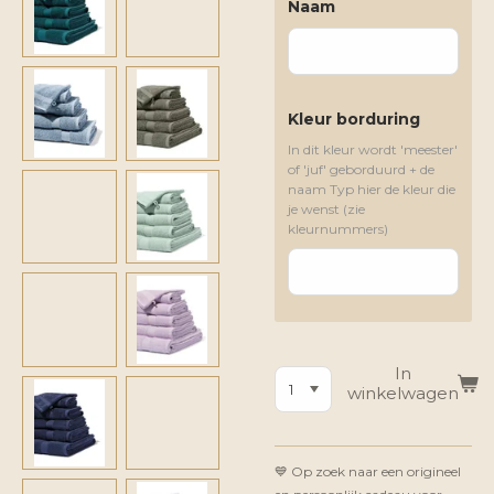
Naam
Kleur borduring
In dit kleur wordt 'meester'
of 'juf' geborduurd + de
naam Typ hier de kleur die
je wenst (zie
kleurnummers)
In
winkelwagen
💙 Op zoek naar een origineel