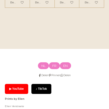
Bekijk details
Bekijk details
Bekijk details
Bekijk details
NL
FR
EN
Delen
Pinnen
Delen
▶ YouTube
♪ TikTok
Prints by Elien
Elien Verstraete