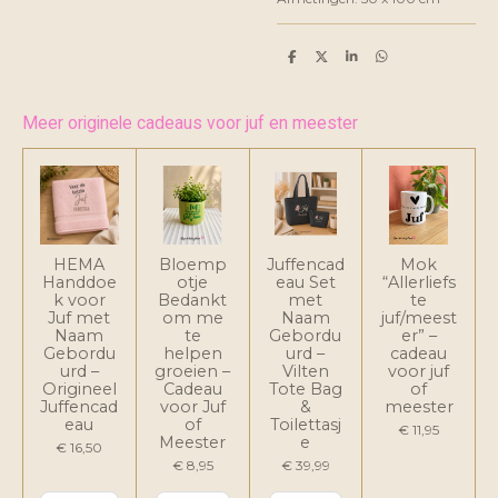
D
D
S
D
e
e
h
e
l
e
a
l
e
l
r
e
n
e
n
Meer originele cadeaus voor juf en meester
HEMA
Bloemp
Juffencad
Mok
Handdoe
otje
eau Set
“Allerliefs
k voor
Bedankt
met
te
Juf met
om me
Naam
juf/meest
Naam
te
Gebordu
er” –
Gebordu
helpen
urd –
cadeau
urd –
groeien –
Vilten
voor juf
Origineel
Cadeau
Tote Bag
of
Juffencad
voor Juf
&
meester
eau
of
Toilettasj
€ 11,95
Meester
e
€ 16,50
€ 8,95
€ 39,99