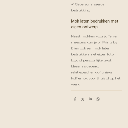
✔ Gepersonaliseerde
bedrukking
Mok laten bedrukken met
eigen ontwerp
Naast mokken voor juffen en
meesters kun je bij Prints by
Elien ook een mok laten
bedrukken met eigen foto,
logo of persoonlijke tekst.
Ideaal als cadeau,
relatiegeschenk of unieke
koffiemok voor thuis of op het
werk.
D
D
S
D
e
e
h
e
l
e
a
l
e
l
r
e
n
e
n