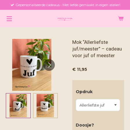
Gepersonaliseerde cadeaus • Met liefde gemaakt in eigen atelier!
Ga
direct
naar
de
hoofdinhoud
Mok “Allerliefste
juf/meester” – cadeau
voor juf of meester
€ 11,95
Opdruk
Doosje?