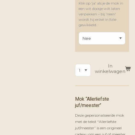
Klik op 'ja' als je de mok in
een wit doosje wilt laten
verpakken – bij 'neen'
wordt hij enkel in folie
gewikkeld.
In
winkelwagen
Mok “Allerliefste
juf/meester”
Deze gepersonaliseerde mok
met de tekst “Allerliefste
juf/meester” is een origineel
cadeau om een juf of meester