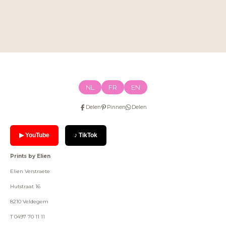
NL
FR
EN
Delen
Pinnen
Delen
▶ YouTube
♪ TikTok
Prints by Elien
Elien Verstraete
Hutstraat 16
8210 Veldegem
T 0497 70 11 11