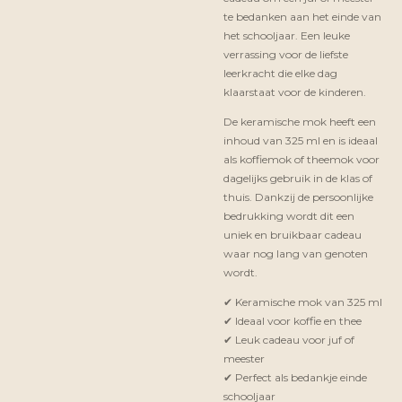
te bedanken aan het einde van
het schooljaar. Een leuke
verrassing voor de liefste
leerkracht die elke dag
klaarstaat voor de kinderen.
De keramische mok heeft een
inhoud van 325 ml en is ideaal
als koffiemok of theemok voor
dagelijks gebruik in de klas of
thuis. Dankzij de persoonlijke
bedrukking wordt dit een
uniek en bruikbaar cadeau
waar nog lang van genoten
wordt.
✔ Keramische mok van 325 ml
✔ Ideaal voor koffie en thee
✔ Leuk cadeau voor juf of
meester
✔ Perfect als bedankje einde
schooljaar