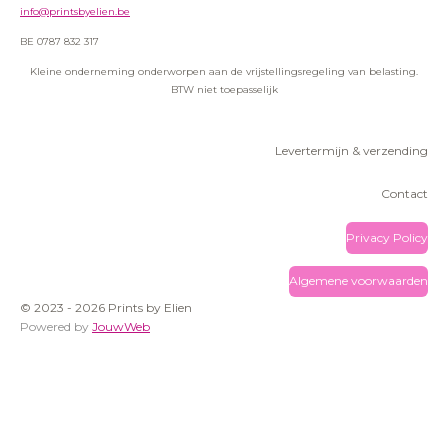
info@printsbyelien.be
BE 0787 832 317
Kleine onderneming onderworpen aan de vrijstellingsregeling van belasting.
BTW niet toepasselijk
Levertermijn & verzending
Contact
Privacy Policy
Algemene voorwaarden
© 2023 - 2026 Prints by Elien
Powered by
JouwWeb