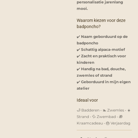
personalisatie jarenlang
mooi.
Waarom kiezen voor deze
badponcho?
✔️
Naam geborduurd op de
badponcho
✔️
Schattig alpaca-motief
✔️
Zacht en praktisch voor
kinderen
✔️
Handig na bad, douche,
zwemles of strand
✔️
Geborduurd in mijn eigen
atelier
Ideaal voor
🛁 Badderen • 🏊 Zwemles • ☀️
Strand • 💦 Zwembad • 🎁
Kraamcadeau • 🎂 Verjaardag