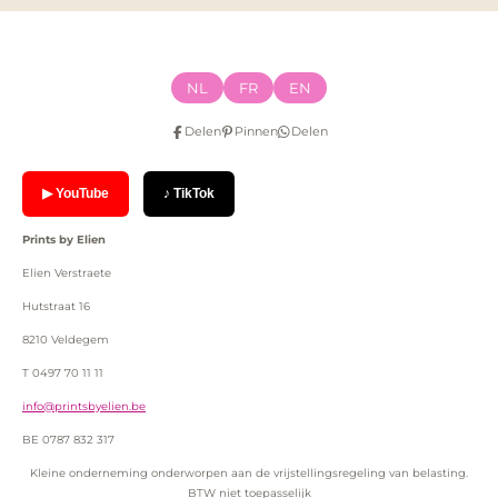
NL
FR
EN
Delen
Pinnen
Delen
▶ YouTube
♪ TikTok
Prints by Elien
Elien Verstraete
Hutstraat 16
8210 Veldegem
T 0497 70 11 11
info@printsbyelien.be
BE 0787 832 317
Kleine onderneming onderworpen aan de vrijstellingsregeling van belasting.
BTW niet toepasselijk