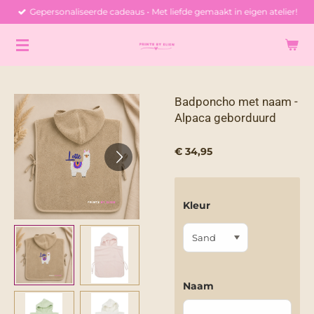
Gepersonaliseerde cadeaus • Met liefde gemaakt in eigen atelier!
Ga
direct
naar
de
hoofdinhoud
Badponcho met naam -
Alpaca geborduurd
€ 34,95
Kleur
Naam