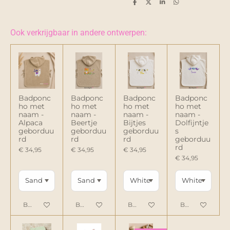
D
D
S
D
e
e
h
e
l
e
a
l
e
l
r
e
n
e
n
Ook verkrijgbaar in andere ontwerpen:
Badponc
Badponc
Badponc
Badponc
ho met
ho met
ho met
ho met
naam -
naam -
naam -
naam -
Alpaca
Beertje
Bijtjes
Dolfijntje
geborduu
geborduu
geborduu
s
rd
rd
rd
geborduu
rd
€ 34,95
€ 34,95
€ 34,95
€ 34,95
Bekijk details
Bekijk details
Bekijk details
Bekijk details