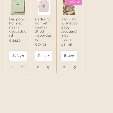
NIEUW
Badponc
Badponc
Badponc
ho met
ho met
ho Meyco
naam
naam -
Baby
geborduu
Stitch
Jacquard
rd
geborduu
met
rd
Naam
€ 28,50
€ 34,95
€ 34,95
Bekijk details
Bekijk details
Bekijk details