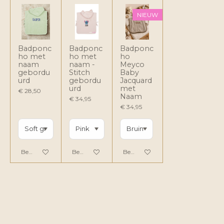
NIEUW
Badponc
Badponc
Badponc
ho met
ho met
ho
naam
naam -
Meyco
gebordu
Stitch
Baby
urd
gebordu
Jacquard
urd
met
€ 28,50
Naam
€ 34,95
€ 34,95
Bekijk details
Bekijk details
Bekijk details