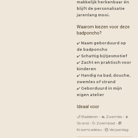
makkelijk herkenbaar én
blijft de personalisatie
jarenlang mooi.
Waarom kiezen voor deze
badponcho?
✔️
Naam geborduurd op
de badponcho
✔️
Schattig bijtjesmotief
✔️
Zacht en praktisch voor
kinderen
✔️
Handig na bad, douche,
zwemles of strand
✔️
Geborduurd in mijn
eigen atelier
Ideaal voor
🛁 Badderen • 🏊 Zwemles • ☀️
Strand • 💦 Zwembad • 🎁
Kraamcadeau • 🎂 Verjaardag