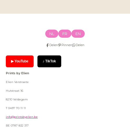
NL
FR
EN
Delen
Pinnen
Delen
▶ YouTube
♪ TikTok
Prints by Elien
Elien Verstraete
Hutstraat 16
8210 Veldegem
T 0497 70 11 11
info@printsbyelien.be
BE 0787 832 317