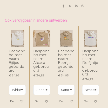
D
D
S
D
e
e
h
e
l
e
a
l
e
l
r
e
n
e
n
Ook verkrijgbaar in andere ontwerpen:
Badponc
Badponc
Badponc
Badponc
ho met
ho met
ho met
ho met
naam -
naam -
naam -
naam -
Bijtjes
Alpaca
Beertje
Dolfijntje
gebordu
gebordu
gebordu
s
urd
urd
urd
gebordu
urd
€ 34,95
€ 34,95
€ 34,95
€ 34,95
Bekijk details
Bekijk details
Bekijk details
Bekijk details