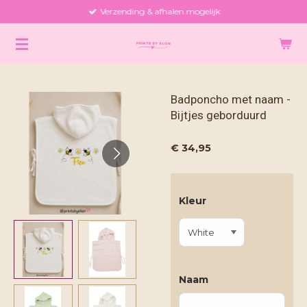
Verzending & afhalen mogelijk
Ga
direct
naar
de
hoofdinhoud
Badponcho met naam -
Bijtjes geborduurd
€ 34,95
Kleur
Naam