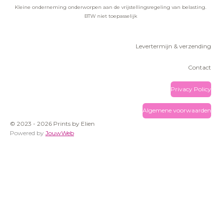
Kleine onderneming onderworpen aan de vrijstellingsregeling van belasting.
BTW niet toepasselijk
Levertermijn & verzending
Contact
Privacy Policy
Algemene voorwaarden
© 2023 - 2026 Prints by Elien
Powered by
JouwWeb