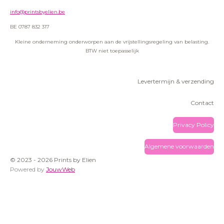
info@printsbyelien.be
BE 0787 832 317
Kleine onderneming onderworpen aan de vrijstellingsregeling van belasting.
BTW niet toepasselijk
Levertermijn & verzending
Contact
Privacy Policy
Algemene voorwaarden
© 2023 - 2026 Prints by Elien
Powered by
JouwWeb