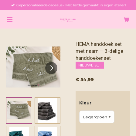
Gepersonaliseerde cadeaus • Met liefde gemaakt in eigen atelier!
Ga
direct
naar
de
hoofdinhoud
HEMA handdoek set
met naam – 3-delige
handdoekenset
NIEUWE SET
€ 54,99
Kleur