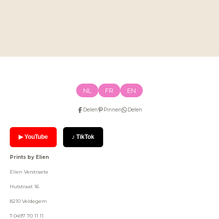
NL
FR
EN
Delen
Pinnen
Delen
▶ YouTube
♪ TikTok
Prints by Elien
Elien Verstraete
Hutstraat 16
8210 Veldegem
T 0497 70 11 11