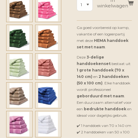
In
winkelwagen
Ga goed voorbereid op kamp,
vakantie of een logeerpartij
met deze
HEMA handdoek
set met naam
.
Deze
3-delige
handdoekenset
bestaat uit
1 grote handdoek (70 x
140 cm)
en
2 handdoeken
(50 x 100 cm)
. Elke handdoek
wordt professioneel
geborduurd met naam
.
Een duurzaam alternatief voor
een
bedrukte handdoek
en
ideaal voor dagelijks gebruik.
✔️ 1 handdoek van 70 x 140 cm
✔️ 2 handdoeken van 50 x 100