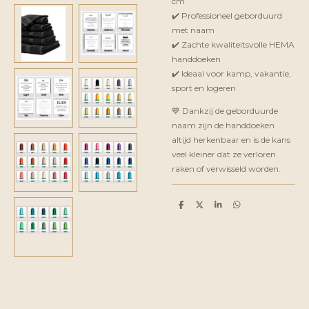
cm
✔️ Professioneel geborduurd
met naam
✔️ Zachte kwaliteitsvolle HEMA
handdoeken
✔️ Ideaal voor kamp, vakantie,
sport en logeren
💙 Dankzij de geborduurde
naam zijn de handdoeken
altijd herkenbaar en is de kans
veel kleiner dat ze verloren
raken of verwisseld worden.
D
D
S
D
e
e
h
e
l
e
a
l
e
l
r
e
n
e
n