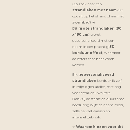
Op zoek naar een
strandlaken met naam
dat
opvalt op het strand of aan het
zwembad? ☀️
Dit
grote strandlaken (90
x 190 cm)
wordt
gepersonaliseerd met een
naam in een prachtig
3D
borduur effect
, waardoor
de letters echt naar voren
komen.
Elk
gepersonaliseerd
strandlaken
borduur ik zelf
in mijn eigen atelier, met oog
voor detail en kwaliteit.
Dankzij de sterke en duurzame
borduring blijft de naam mooi,
zelfs na veel wassen en
intensief gebruik.
✨
Waarom kiezen voor dit