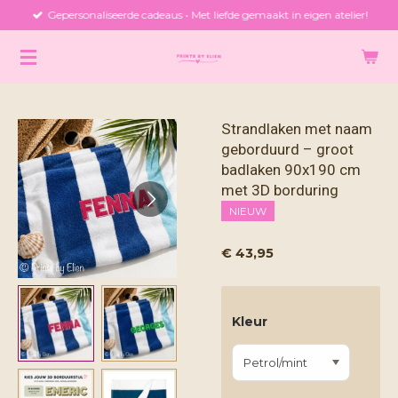
Gepersonaliseerde cadeaus • Met liefde gemaakt in eigen atelier!
Ga
direct
naar
de
hoofdinhoud
Strandlaken met naam
geborduurd – groot
badlaken 90x190 cm
met 3D borduring
NIEUW
€ 43,95
Kleur