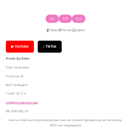
NL
FR
EN
Delen
Pinnen
Delen
▶ YouTube
♪ TikTok
Prints by Elien
Elien Verstraete
Hutstraat 16
8210 Veldegem
T 0497 70 11 11
info@printsbyelien.be
BE 0787 832 317
Kleine onderneming onderworpen aan de vrijstellingsregeling van belasting.
BTW niet toepasselijk