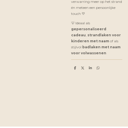
verwarring meer op het strand
én meteen een persoonlijke
touch 💛
💡 Ideaal als
gepersonaliseerd
cadeau
,
strandlaken voor
kinderen met naam
of als
stijlvol
badlaken met naam
voor volwassenen
D
D
S
D
e
e
h
e
l
e
a
l
e
l
r
e
n
e
n