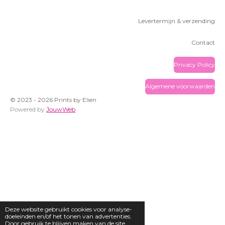
Levertermijn & verzending
Contact
Privacy Policy
Algemene voorwaarden
© 2023 - 2026 Prints by Elien
Powered by
JouwWeb
Deze website gebruikt cookies voor analyse-
doeleinden en/of het tonen van advertenties.
Door gebruik te blijven maken van de site