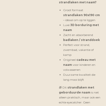
strandlaken met naam?
Groot formaat
strandlaken 90x190 cm
– ideaal om op te liggen
Luxe
3D borduring met
naam
Zacht en absorberend
badlaken / stranddoek
Perfect voor strand,
zwembad, vakantie of
kamp
Origineel
cadeau met
naam
voor kinderen en
volwassenen
Duurzame kwaliteit die
lang mooi blijft
🎁 Dit
strandlaken met
geborduurde naam
is niet
alleen praktisch, maar ook een
echte eyecatcher. Geen