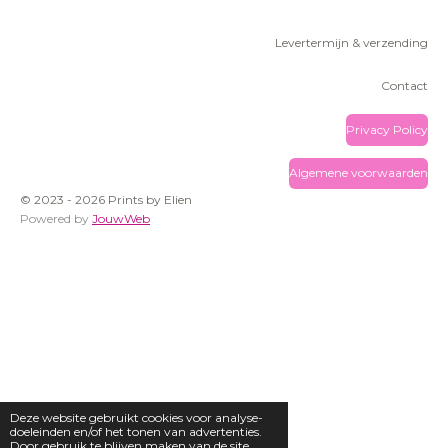
Levertermijn & verzending
Contact
Privacy Policy
Algemene voorwaarden
© 2023 - 2026 Prints by Elien
Powered by
JouwWeb
Deze website gebruikt cookies voor analyse-
doeleinden en/of het tonen van advertenties.
Door gebruik te blijven maken van de site