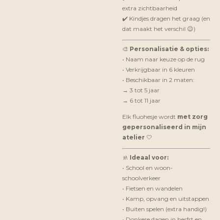
extra zichtbaarheid
✔️ Kindjes dragen het graag (en
dat maakt het verschil 😉)
🎨
Personalisatie & opties:
• Naam naar keuze op de rug
• Verkrijgbaar in 6 kleuren
• Beschikbaar in 2 maten:
→ 3 tot 5 jaar
→ 6 tot 11 jaar
Elk fluohesje wordt
met zorg
gepersonaliseerd in mijn
atelier
🤍
🚸
Ideaal voor:
• School en woon-
schoolverkeer
• Fietsen en wandelen
• Kamp, opvang en uitstappen
• Buiten spelen (extra handig!)
• Donkere dagen in herfst en