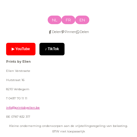
NL
FR
EN
Delen
Pinnen
Delen
▶ YouTube
♪ TikTok
Prints by Elien
Elien Verstraete
Hutstraat 16
8210 Veldegem
T 0497 70 11 11
info@printsbyelien.be
BE 0787 832 317
Kleine onderneming onderworpen aan de vrijstellingsregeling van belasting.
BTW niet toepasselijk