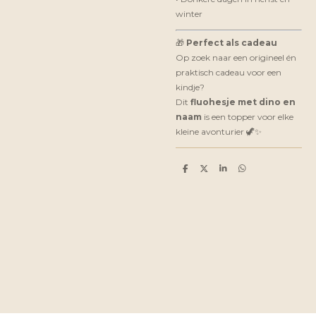
winter
🎁
Perfect als cadeau
Op zoek naar een origineel én
praktisch cadeau voor een
kindje?
Dit
fluohesje met dino en
naam
is een topper voor elke
kleine avonturier 🦖✨
D
D
S
D
e
e
h
e
l
e
a
l
e
l
r
e
n
e
n