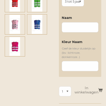
Naam
Kleur Naam
Geef de kleur duidelijk op
(bv. lichtroze,
donkerroze…)
In
winkelwagen