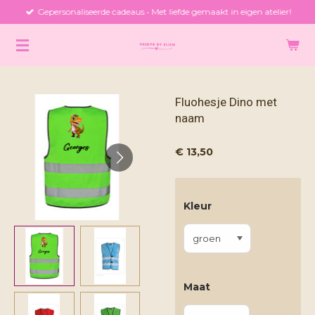
Gepersonaliseerde cadeaus • Met liefde gemaakt in eigen atelier!
Ga
direct
naar
de
hoofdinhoud
Fluohesje Dino met
naam
€ 13,50
Kleur
Maat