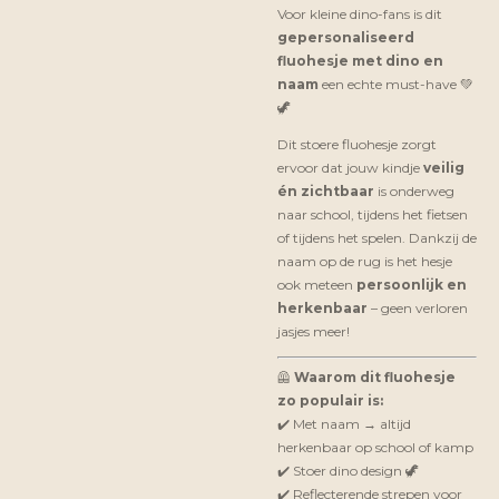
Voor kleine dino-fans is dit
gepersonaliseerd
fluohesje met dino en
naam
een echte must-have 💚
🦖
Dit stoere fluohesje zorgt
ervoor dat jouw kindje
veilig
én zichtbaar
is onderweg
naar school, tijdens het fietsen
of tijdens het spelen. Dankzij de
naam op de rug is het hesje
ook meteen
persoonlijk en
herkenbaar
– geen verloren
jasjes meer!
🦺
Waarom dit fluohesje
zo populair is:
✔️ Met naam → altijd
herkenbaar op school of kamp
✔️ Stoer dino design 🦖
✔️ Reflecterende strepen voor