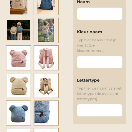
Naam
Kleur naam
Typ hier de kleur die je
wenst (zie
kleurnummers)
Lettertype
Typ hier de naam van het
lettertype (zie overzicht
lettertypes)