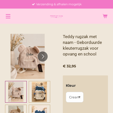
Verzending & afhalen mogelijk
Ga
direct
naar
de
hoofdinhoud
Teddy rugzak met
naam - Geborduurde
kleuterrugzak voor
opvang en school
€ 32,95
Kleur