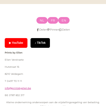
NL
FR
EN
Delen
Pinnen
Delen
▶ YouTube
♪ TikTok
Prints by Elien
Elien Verstraete
Hutstraat 16
8210 Veldegem
T 0497 70 11 11
info@printsbyelien.be
BE 0787 832 317
Kleine onderneming onderworpen aan de vrijstellingsregeling van belasting.