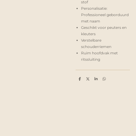
stof
Personalisatie:
Professioneel geborduurd
met naam
Geschikt voor peuters en
kleuters
Verstelbare
schouderriemen
Ruim hoofdvak met
ritssluiting
D
D
S
D
e
e
h
e
l
e
a
l
e
l
r
e
n
e
n