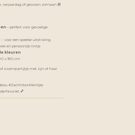
te, verjaardag of gewoon zomaar! 🎁
oen
– perfect voor gevoelige
- voor een speelse uitstraling
ek en persoonlijk tintje
nde kleuren
00 x 180 cm
e of zwempartijtje met zijn of haar
eau #ZachtVoorKleintjes
erfavoriet 💕