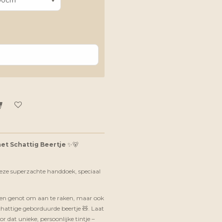
et Schattig Beertje
✨🐻
deze superzachte handdoek, speciaal
 een genot om aan te raken, maar ook
chattige geborduurde beertje 🧸. Laat
 dat unieke, persoonlijke tintje –