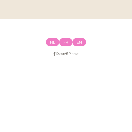
NL
FR
EN
Delen
Pinnen