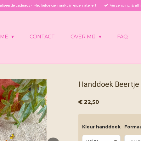
liseerde cadeaus • Met liefde gemaakt in eigen atelier!
Verzending & afh
OME
CONTACT
OVER MIJ
FAQ
Handdoek Beertje
€ 22,50
Kleur handdoek
Forma