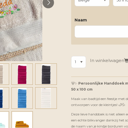
Naam
In winkelwagen
🐻✨
Persoonlijke Handdoek m
50 x 100 cm
Maak van badtijd een feestje met 
ontworpen voor de kleintjes! 🛁💦
Deze lieve handdoek is niet alleen
een echte blikvanger dankzij het s
de naam van je kindje borduren voor