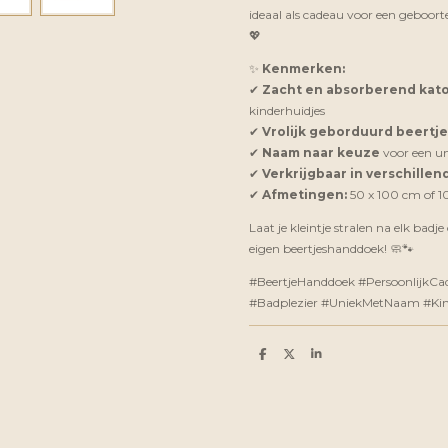
ideaal als cadeau voor een geboor
💖
✨
Kenmerken:
✔
Zacht en absorberend kat
kinderhuidjes
✔
Vrolijk geborduurd beertje
✔
Naam naar keuze
voor een uni
✔
Verkrijgbaar in verschille
✔
Afmetingen:
50 x 100 cm of 1
Laat je kleintje stralen na elk badj
eigen beertjeshanddoek! 🧼🐾
#BeertjeHanddoek #PersoonlijkCad
#Badplezier #UniekMetNaam #Kind
D
D
S
e
e
h
l
e
a
e
l
r
n
e