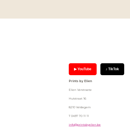
▶ YouTube
♪ TikTok
Prints by Elien
Elien Verstraete
Hutstraat 16
8210 Veldegem
T 0497 70 11 11
info@printsbyelien.be