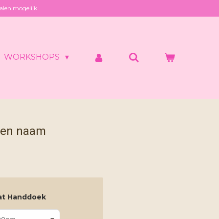
alen mogelijk
WORKSHOPS
 en naam
at Handdoek