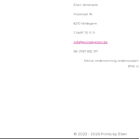
Elien Verstraete
Hutstraat 16
8210 Veldegem
T 0497 70 11 11
info@printsbyelien.be
BE 0787 832 317
Kleine onderneming onderworpen aa
BTW nie
© 2023 - 2026 Prints by Elien