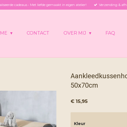
liseerde cadeaus • Met liefde gemaakt in eigen atelier!
Verzending & afh
OME
CONTACT
OVER MIJ
FAQ
Aankleedkussenho
50x70cm
€ 15,95
Kleur