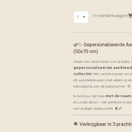
In winkelwagen
🌿✨ Gepersonaliseerde Aa
(50x70 cm)
Maak het verschonen van je baby n
gepersonaliseerde aanklee
collectie
! Het zachte katoen en d
dit aankleedkussen niet alleen pra
toevoeging aan de babykamer. 🌸
Ik borduur de hoes
met de naam 
en uniek detail – het perfecte kra
aan je eigen babyuitzet. 🧵👶
🌟 Verkrijgbaar in 3 pracht