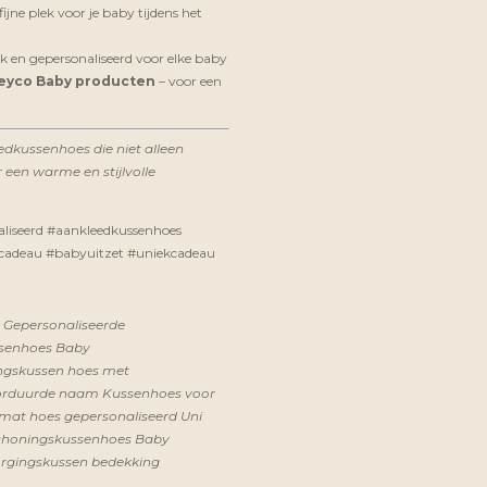
fijne plek voor je baby tijdens het
k en gepersonaliseerd voor elke baby
eyco Baby producten
– voor een
dkussenhoes die niet alleen
 een warme en stijlvolle
liseerd #aankleedkussenhoes
deau #babyuitzet #uniekcadeau
m
Gepersonaliseerde
ssenhoes
Baby
ngskussen hoes met
borduurde naam
Kussenhoes voor
smat hoes gepersonaliseerd
Uni
choningskussenhoes
Baby
rgingskussen bedekking