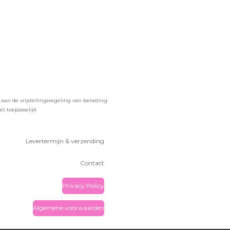
n de vrijstellingsregeling van belasting.
t toepasselijk
Levertermijn & verzending
Contact
Privacy Policy
Algemene voorwaarden