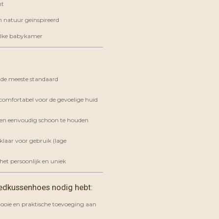
nt
n natuur geïnspireerd
 elke babykamer
 de meeste standaard
comfortabel voor de gevoelige huid
 en eenvoudig schoon te houden
klaar voor gebruik (lage
et persoonlijk en uniek
edkussenhoes nodig hebt:
ooie en praktische toevoeging aan