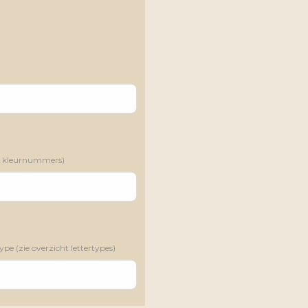
zie kleurnummers)
pe (zie overzicht lettertypes)