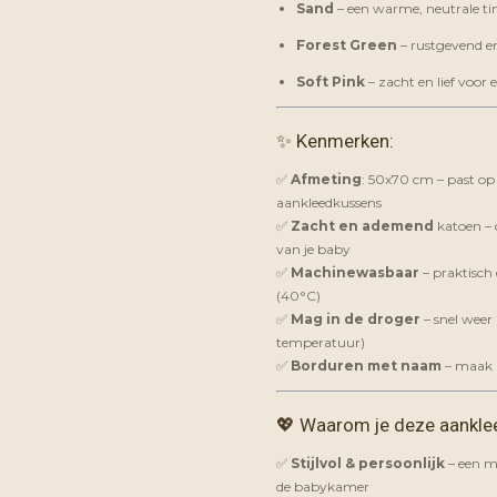
Sand
– een warme, neutrale ti
Forest Green
– rustgevend e
Soft Pink
– zacht en lief voor
✨ Kenmerken:
✅
Afmeting
: 50x70 cm – past op
aankleedkussens
✅
Zacht en ademend
katoen – 
van je baby
✅
Machinewasbaar
– praktisch
(40°C)
✅
Mag in de droger
– snel weer 
temperatuur)
✅
Borduren met naam
– maak h
💖 Waarom je deze aankle
✅
Stijlvol & persoonlijk
– een m
de babykamer