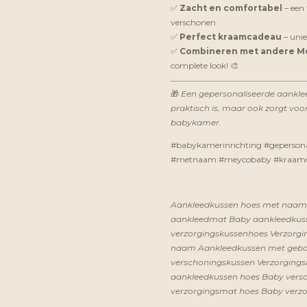
✅
Zacht en comfortabel
– een 
verschonen
✅
Perfect kraamcadeau
– unie
✅
Combineren met andere M
complete look! 🎨
🎁
Een gepersonaliseerde aanklee
praktisch is, maar ook zorgt voor
babykamer.
#babykamerinrichting #gepersona
#metnaam #meycobaby #kraamca
Aankleedkussen hoes met naa
aankleedmat
Baby aankleedku
verzorgingskussenhoes
Verzorgi
naam
Aankleedkussen met ge
verschoningskussen
Verzorging
aankleedkussen hoes
Baby vers
verzorgingsmat hoes
Baby verzo