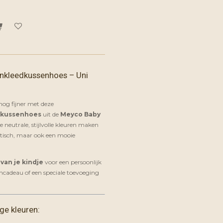
nkleedkussenhoes – Uni
og fijner met deze
dkussenhoes
uit de
Meyco Baby
e neutrale, stijlvolle kleuren maken
ktisch, maar ook een mooie
van je kindje
voor een persoonlijk
amcadeau of een speciale toevoeging
ige kleuren: