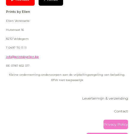
Prints by Elien
Elien Verstraete
Hutstraat 16
8210 Veldegem
T 0497 70 11 11
info@printsbyelien.be
BE 0787 832 317
Kleine onderneming onderworpen aan de vrijstellingsregeling van belasting.
BTW niet toepasselijk
Levertermijn & verzending
Contact
Privacy Policy