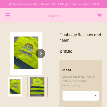
Gepersonaliseerde cadeaus • Met liefde gemaakt in eigen atelier!
Ga
direct
naar
de
hoofdinhoud
Fluohesje Rainbow met
naam
€ 13,50
Maat
Leeftijd per maat kan je
zien bij de product
omschrijving