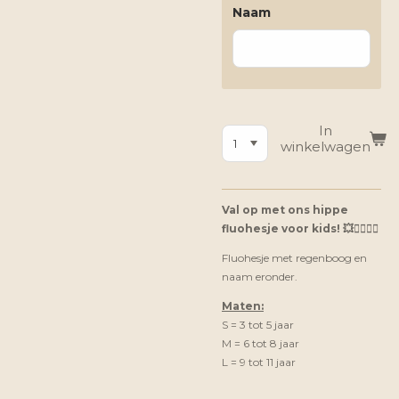
Naam
In
winkelwagen
Val op met ons hippe
fluohesje voor kids! 💥🦸‍♀️🦸‍♂️
Fluohesje met regenboog en
naam eronder.
Maten:
S = 3 tot 5 jaar
M = 6 tot 8 jaar
L = 9 tot 11 jaar