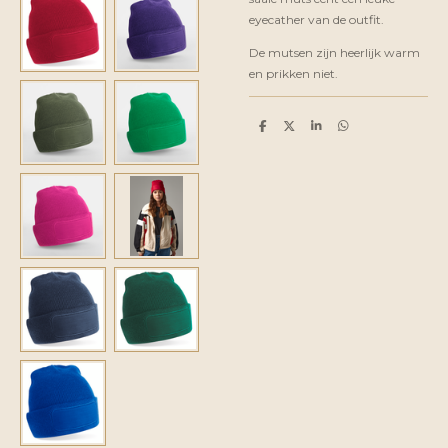
eyecather van de outfit.
De mutsen zijn heerlijk warm
en prikken niet.
D
D
S
D
e
e
h
e
l
e
a
l
e
l
r
e
n
e
n