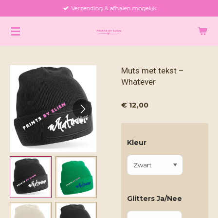
Verzending & afhalen mogelijk
Ga
direct
naar
de
hoofdinhoud
Muts met tekst –
Whatever
€ 12,00
Kleur
Glitters Ja/Nee