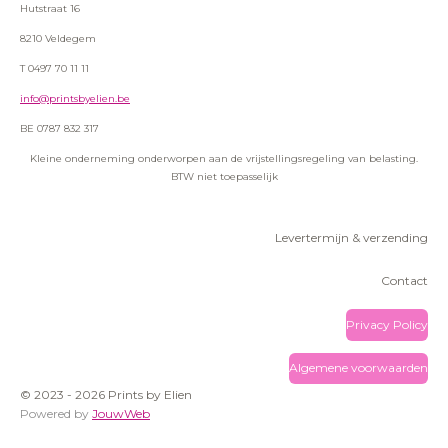
Hutstraat 16
8210 Veldegem
T 0497 70 11 11
info@printsbyelien.be
BE 0787 832 317
Kleine onderneming onderworpen aan de vrijstellingsregeling van belasting.
BTW niet toepasselijk
Levertermijn & verzending
Contact
Privacy Policy
Algemene voorwaarden
© 2023 - 2026 Prints by Elien
Powered by
JouwWeb