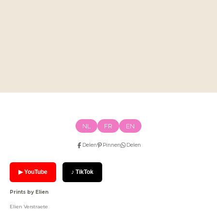
NL
FR
EN
Delen
Pinnen
Delen
▶ YouTube
♪ TikTok
Prints by Elien
Elien Verstraete