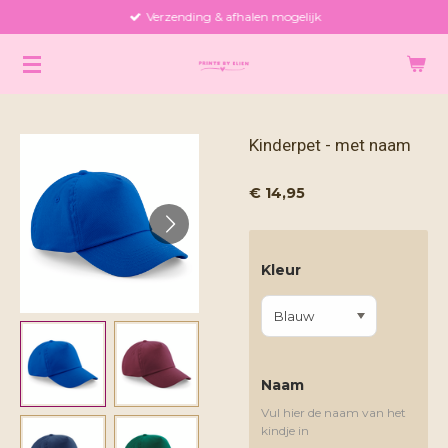
Verzending & afhalen mogelijk
Ga
direct
naar
de
hoofdinhoud
Kinderpet - met naam
€ 14,95
Kleur
Naam
Vul hier de naam van het
kindje in