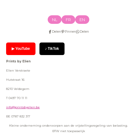
NL
FR
EN
Delen
Pinnen
Delen
▶ YouTube
♪ TikTok
Prints by Elien
Elien Verstraete
Hutstraat 16
8210 Veldegem
T 0497 70 11 11
info@printsbyelien.be
BE 0787 832 317
Kleine onderneming onderworpen aan de vrijstellingsregeling van belasting.
BTW niet toepasselijk