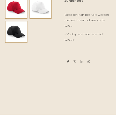
Junior pet
Deze pet kan bedrukt worden
met een naam of een korte
tekst.
- Vul bij naam de naam of
tekst in
D
D
S
D
e
e
h
e
l
e
a
l
e
l
r
e
n
e
n