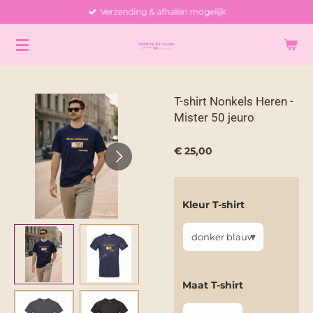
Verzending & afhalen mogelijk
Ga
direct
naar
de
hoofdinhoud
T-shirt Nonkels Heren -
Mister 50 jeuro
€ 25,00
Kleur T-shirt
Maat T-shirt