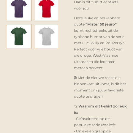
Dan is dit t-shirt echt iets
voor jou!
Deze leuke en herkenbare
quote
“Mister 50 jeuro”
komt rechtstreeks uit de
typische humor van de serie
met Luc, Willy en Pol Persyn.
Perfect voor wie houdt van
die droge, West-Vlaamse
uitspraken die iedereen
meteen herkent.
🎬 Met de nieuwe reeks die
binnenkort uitkomt, is dit hét
moment om jouw favoriete
quote te dragen!
👕
Waarom dit t-shirt zo leuk
is:
• Geïnspireerd op de
populaire serie
Nonkels
• Unieke en grappige