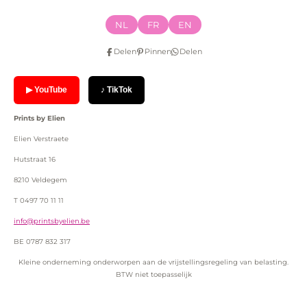
NL
FR
EN
Delen
Pinnen
Delen
▶ YouTube
♪ TikTok
Prints by Elien
Elien Verstraete
Hutstraat 16
8210 Veldegem
T 0497 70 11 11
info@printsbyelien.be
BE 0787 832 317
Kleine onderneming onderworpen aan de vrijstellingsregeling van belasting.
BTW niet toepasselijk