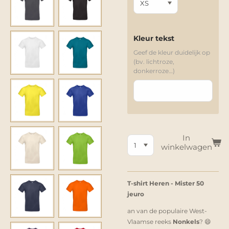
Kleur tekst
Geef de kleur duidelijk op
(bv. lichtroze,
donkerroze…)
In
winkelwagen
T-shirt Heren - Mister 50
jeuro
an van de populaire West-
Vlaamse reeks
Nonkels
? 😄