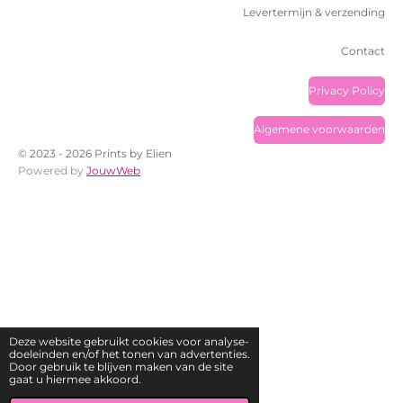
Levertermijn & verzending
Contact
Privacy Policy
Algemene voorwaarden
© 2023 - 2026 Prints by Elien
Powered by
JouwWeb
Deze website gebruikt cookies voor analyse-
doeleinden en/of het tonen van advertenties.
Door gebruik te blijven maken van de site
gaat u hiermee akkoord.