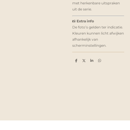
met herkenbare uitspraken
uit de serie.
📸
Extra info
De foto’s gelden ter indicatie.
Kleuren kunnen licht afwijken
afhankelijk van
scherminstellingen.
D
D
S
D
e
e
h
e
l
e
a
l
e
l
r
e
n
e
n