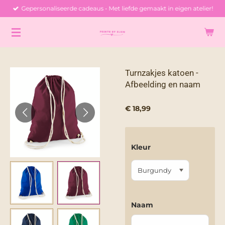
Gepersonaliseerde cadeaus • Met liefde gemaakt in eigen atelier!
Ga
direct
naar
de
hoofdinhoud
Turnzakjes katoen -
Afbeelding en naam
€ 18,99
Kleur
Naam