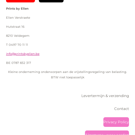
Prints by Elien
Elien Verstraete
Hutstraat 16
8210 Veldegem
T 0497 70 11 11
info@printsbyelien.be
BE 0787 832 317
Kleine onderneming onderworpen aan de vrijstellingsregeling van belasting.
BTW niet toepasselijk
Levertermijn & verzending
Contact
Privacy Policy
Algemene voorwaarden