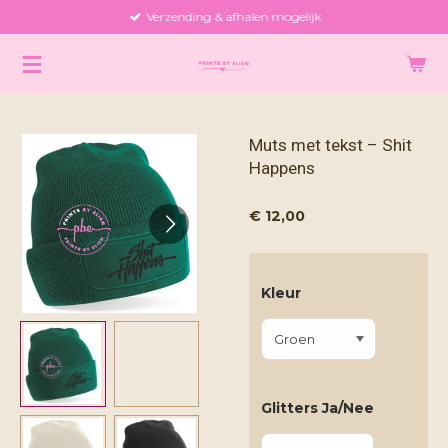
Verzending & afhalen mogelijk
Ga
direct
naar
de
hoofdinhoud
Muts met tekst – Shit
Happens
€ 12,00
Kleur
Glitters Ja/Nee