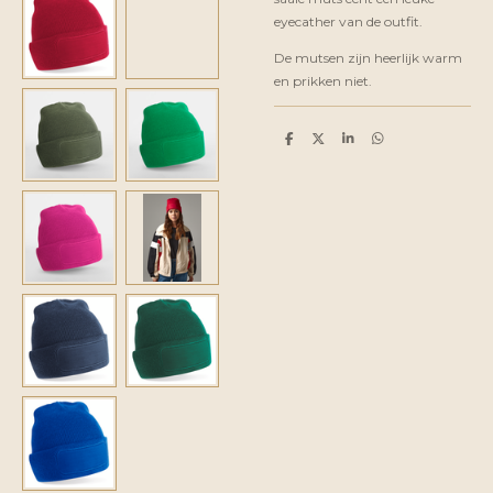
eyecather van de outfit.
De mutsen zijn heerlijk warm
en prikken niet.
D
D
S
D
e
e
h
e
l
e
a
l
e
l
r
e
n
e
n