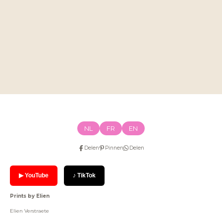
NL
FR
EN
Delen
Pinnen
Delen
▶ YouTube
♪ TikTok
Prints by Elien
Elien Verstraete