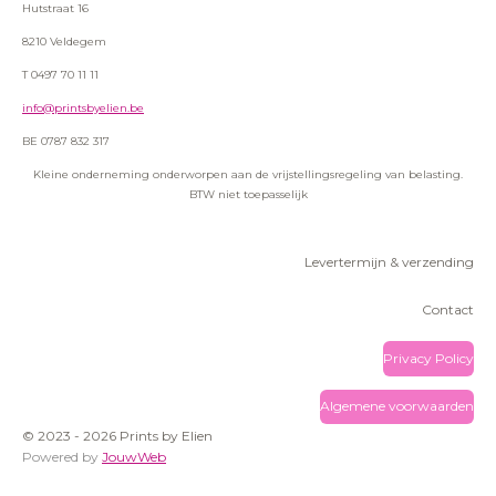
Hutstraat 16
8210 Veldegem
T 0497 70 11 11
info@printsbyelien.be
BE 0787 832 317
Kleine onderneming onderworpen aan de vrijstellingsregeling van belasting.
BTW niet toepasselijk
Levertermijn & verzending
Contact
Privacy Policy
Algemene voorwaarden
© 2023 - 2026 Prints by Elien
Powered by
JouwWeb