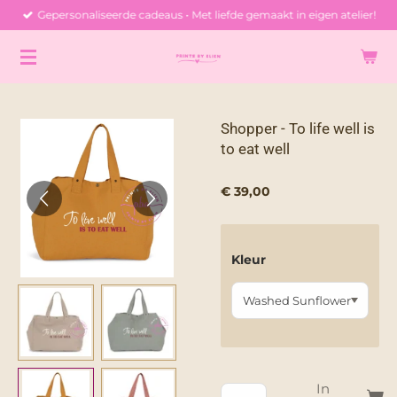
Gepersonaliseerde cadeaus • Met liefde gemaakt in eigen atelier!
Ga
direct
naar
de
hoofdinhoud
Shopper - To life well is
to eat well
€ 39,00
Kleur
In