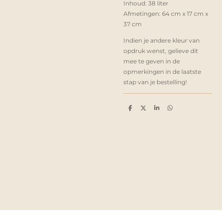
Inhoud: 38
liter
Afmetingen: 64 cm x 17 cm x
37 cm
Indien je andere kleur van
opdruk wenst, gelieve dit
mee te geven in de
opmerkingen in de laatste
stap van je bestelling!
D
D
S
D
e
e
h
e
l
e
a
l
e
l
r
e
n
e
n