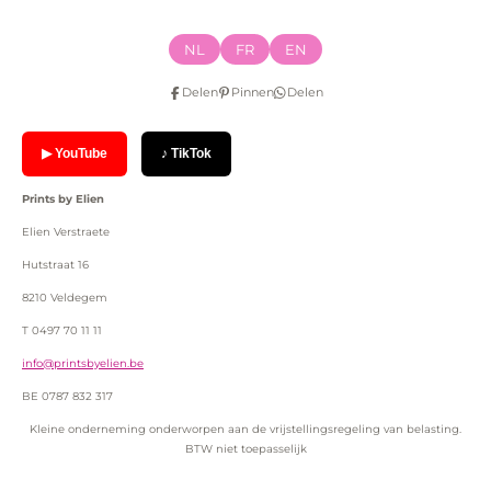
NL
FR
EN
Delen
Pinnen
Delen
▶ YouTube
♪ TikTok
Prints by Elien
Elien Verstraete
Hutstraat 16
8210 Veldegem
T 0497 70 11 11
info@printsbyelien.be
BE 0787 832 317
Kleine onderneming onderworpen aan de vrijstellingsregeling van belasting.
BTW niet toepasselijk