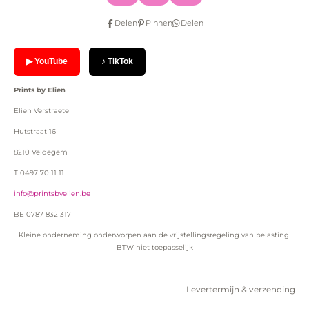
Delen
Pinnen
Delen
▶ YouTube
♪ TikTok
Prints by Elien
Elien Verstraete
Hutstraat 16
8210 Veldegem
T 0497 70 11 11
info@printsbyelien.be
BE 0787 832 317
Kleine onderneming onderworpen aan de vrijstellingsregeling van belasting.
BTW niet toepasselijk
Levertermijn & verzending