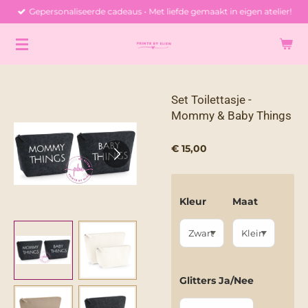
Gepersonaliseerde cadeaus • Met liefde gemaakt in eigen atelier!
Ga
direct
naar
de
hoofdinhoud
Set Toilettasje -
Mommy & Baby Things
€ 15,00
Kleur
Maat
Glitters Ja/Nee