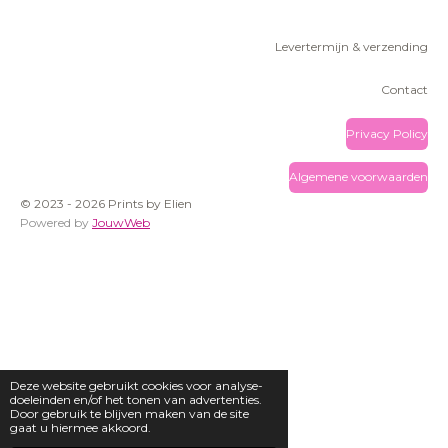
Levertermijn & verzending
Contact
Privacy Policy
Algemene voorwaarden
© 2023 - 2026 Prints by Elien
Powered by
JouwWeb
Deze website gebruikt cookies voor analyse-
doeleinden en/of het tonen van advertenties.
Door gebruik te blijven maken van de site
gaat u hiermee akkoord.