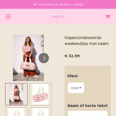
Verzending & afhalen mogelijk
Ga
direct
naar
de
hoofdinhoud
Gepersonaliseerde
weekendtas met naam
€ 32,99
Kleur
Naam of korte tekst