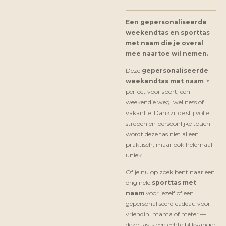
Een gepersonaliseerde
weekendtas en sporttas
met naam die je overal
mee naartoe wil nemen.
Deze
gepersonaliseerde
weekendtas met naam
is
perfect voor sport, een
weekendje weg, wellness of
vakantie. Dankzij de stijlvolle
strepen en persoonlijke touch
wordt deze tas niet alleen
praktisch, maar ook helemaal
uniek.
Of je nu op zoek bent naar een
originele
sporttas met
naam
voor jezelf of een
gepersonaliseerd cadeau voor
vriendin, mama of meter —
deze tas is een echte blikvanger