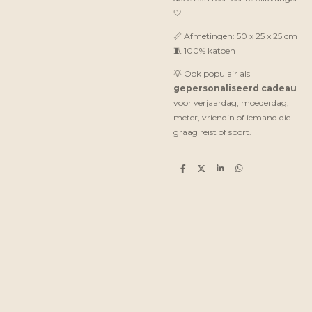
🤍
📏 Afmetingen: 50 x 25 x 25 cm
🧵 100% katoen
💡 Ook populair als
gepersonaliseerd cadeau
voor verjaardag, moederdag,
meter, vriendin of iemand die
graag reist of sport.
D
D
S
D
e
e
h
e
l
e
a
l
e
l
r
e
n
e
n