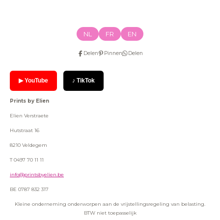
NL
FR
EN
Delen
Pinnen
Delen
▶ YouTube
♪ TikTok
Prints by Elien
Elien Verstraete
Hutstraat 16
8210 Veldegem
T 0497 70 11 11
info@printsbyelien.be
BE 0787 832 317
Kleine onderneming onderworpen aan de vrijstellingsregeling van belasting.
BTW niet toepasselijk